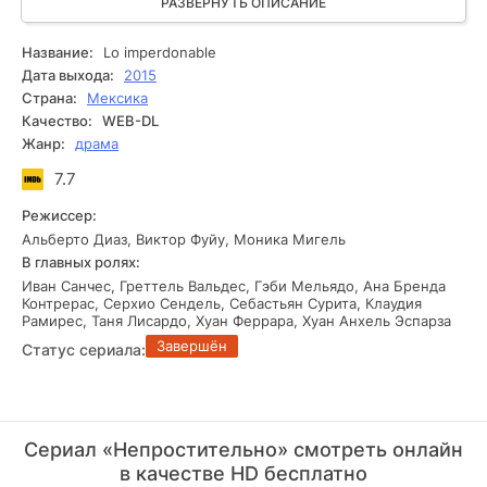
изначально относились к Мартину враждебно, но затем
РАЗВЕРНУТЬ ОПИСАНИЕ
стали его друзьями, Мартин сумел собрать все улики,
которые пролили свет на трагедию, случившуюся с
Название:
Lo imperdonable
Деметрио.
Дата выхода:
2015
Страна:
Мексика
Качество:
WEB-DL
Жанр:
драма
7.7
Режиссер:
Альберто Диаз, Виктор Фуйу, Моника Мигель
В главных ролях:
Иван Санчес, Греттель Вальдес, Гэби Мельядо, Ана Бренда
Контрерас, Серхио Сендель, Себастьян Сурита, Клаудия
Рамирес, Таня Лисардо, Хуан Феррара, Хуан Анхель Эспарза
Завершён
Статус сериала:
Сериал «Непростительно» смотреть онлайн
в качестве HD бесплатно