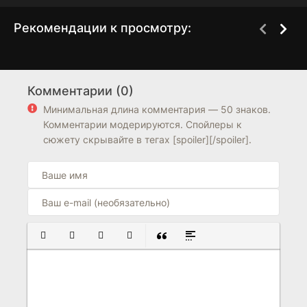
Рекомендации к просмотру:
Комиссар Мартин Бек
Лагерь Альбанта
10 сезон
1 сезон
Комментарии (0)
7.3
7.5
5.7
Минимальная длина комментария — 50 знаков.
Комментарии модерируются. Спойлеры к
сюжету скрывайте в тегах [spoiler][/spoiler].
ПОЛУЖИРНЫЙ
КУРСИВ
ПОДЧЕРКНУТЫЙ
ЗАЧЕРКНУТЫЙ
ВСТАВКА ЦИТАТЫ
ВСТАВКА СПОЙЛЕРА