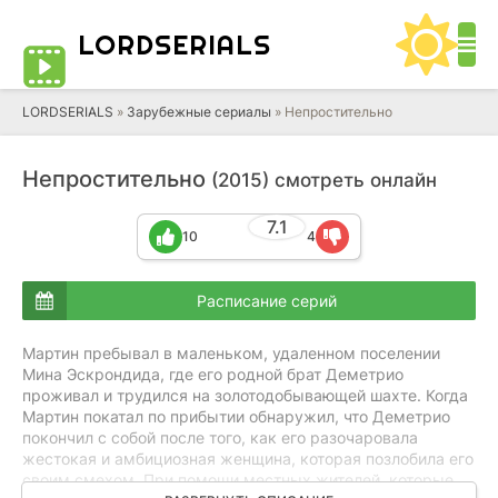
LORD
SERIALS
LORDSERIALS
»
Зарубежные сериалы
»
Непростительно
Непростительно
(2015) смотреть онлайн
7.1
10
4
Расписание серий
Мартин пребывал в маленьком, удаленном поселении
Мина Эскрондида, где его родной брат Деметрио
проживал и трудился на золотодобывающей шахте. Когда
Мартин покатал по прибытии обнаружил, что Деметрио
покончил с собой после того, как его разочаровала
жестокая и амбициозная женщина, которая позлобила его
своим смехом. При помощи местных жителей, которые