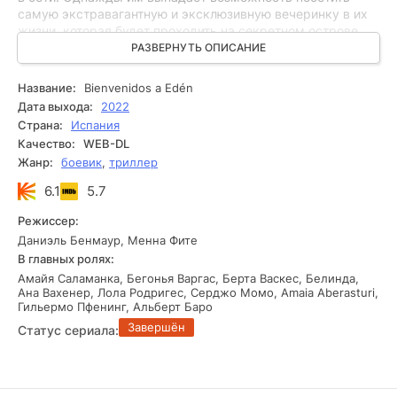
самую экстравагантную и эксклюзивную вечеринку в их
жизни, которая будет проходить на секретном острове.
Приглашение на это уникальное событие получает от
РАЗВЕРНУТЬ ОПИСАНИЕ
нового бренда напитков. С этого момента начинаются
захватывающие приключения в жизни Зоа, которые
Название:
Bienvenidos a Edén
обернутся для неё и её друзей невероятными событиями
Дата выхода:
2022
в раю.
Страна:
Испания
Качество:
WEB-DL
Жанр:
боевик
,
триллер
6.1
5.7
Режиссер:
Даниэль Бенмаур, Менна Фите
В главных ролях:
Амайя Саламанка, Бегонья Варгас, Берта Васкес, Белинда,
Ана Вахенер, Лола Родригес, Серджо Момо, Amaia Aberasturi,
Гильермо Пфенинг, Альберт Баро
Завершён
Статус сериала: