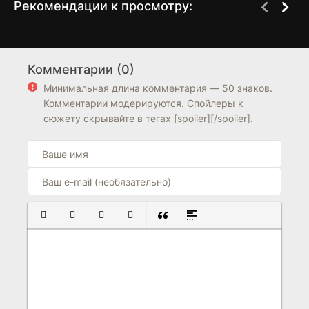
Рекомендации к просмотру:
Погоня за
Человек из Флориды
1 сезон
1 сезон
американской мечтой
Комментарии (0)
6.7
6.7
7.4
Минимальная длина комментария — 50 знаков.
Комментарии модерируются. Спойлеры к
сюжету скрывайте в тегах [spoiler][/spoiler].
ПОЛУЖИРНЫЙ
КУРСИВ
ПОДЧЕРКНУТЫЙ
ЗАЧЕРКНУТЫЙ
ВСТАВКА ЦИТАТЫ
ВСТАВКА СПОЙЛЕРА