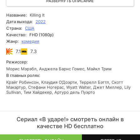
одновременно полна комических моментов и серьезна,
РАЗВЕРНУТЬ ОПИСАНИЕ
так как не все мечты людей легко осуществляются в
реальности, когда в мечтах и планах все кажется проще.
Название:
Killing It
Дата выхода:
2022
Страна:
США
Качество:
FHD (1080p)
Жанр:
комедия
7.1
7.3
Режиссер:
Морис Мэрэбл, Анджела Барнс Гомес, Майкл Трим
В главных ролях:
Крэйг Робинсон, Клаудия О’Доэрти, Террелл Бэттл, Скотт
Макартур, Стефани Ногерас, Wyatt Walter, Джет Миллер, Lily
Sullivan, Тим Хайдекер, Артуро дель Пуэрто
Сериал «В ударе!» смотреть онлайн в
качестве HD бесплатно