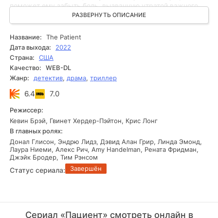
поможет ему забыть боль, вызванную утратой важного
для него человека. Протагонист и не подозревал о том,
РАЗВЕРНУТЬ ОПИСАНИЕ
какое знакомство с ним связано в его недавнем прошлом.
Итак, наступает момент, когда его пациентом становится
Название:
The Patient
мужчина с особыми маниакальными идеями и
Дата выхода:
2022
экстремистскими взглядами. Уверенный, что Александр
Страна:
США
поможет ему побороть свою склонность к насилию и
Качество:
WEB-DL
убийствам, этот клиент берет психотерапевта в
Жанр:
детектив
,
драма
,
триллер
заложники. Жизнь Штрауса превращается в самый
непростой сеанс, с которым ему приходилось
6.4
7.0
сталкиваться. К чему все это приведет и что судьба
готовит для него дальше — остается загадкой, доступной
Режиссер:
лишь этому маньяку.
Кевин Брэй, Гвинет Хердер-Пэйтон, Крис Лонг
В главных ролях:
Донал Глисон, Эндрю Лидз, Дэвид Алан Грир, Линда Эмонд,
Лаура Ниеми, Алекс Рич, Amy Handelman, Рената Фридман,
Джэйк Бродер, Тим Рэнсом
Завершён
Статус сериала:
Сериал «Пациент» смотреть онлайн в