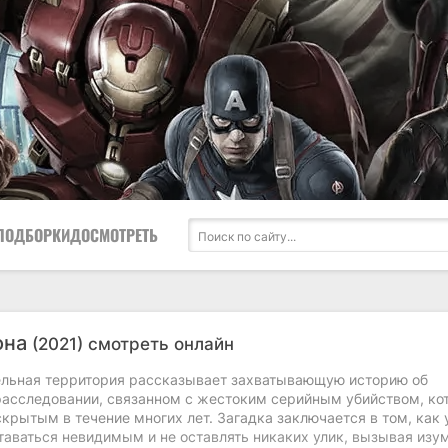
ПОДБОРКИ
ДОСМОТРЕТЬ
она
(2021) смотреть онлайн
льная территория рассказывает захватывающую историю об
асследовании, связанном с жестоким серийным убийством, ко
крытым в течение многих лет. Загадка заключается в том, как
таваться невидимым и не оставлять никаких улик, вызывая изу