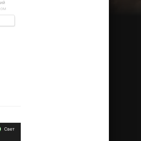
лий
цом
та
Свет