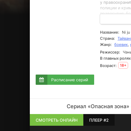
у правоохрани
полиции и крим
правосудия. Ес
сложности и пр
составляет из
следопыт. Все
Название:
Ni j
просмотра!
Страна:
Тайван
Жанр:
боевик
,
Режиссер:
Чэнь
В главных ролях
Возраст:
18+
Расписание серий
Сериал «Опасная зона» 
СМОТРЕТЬ ОНЛАЙН
ПЛЕЕР #2