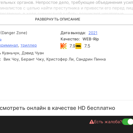
тельных органов. Непростое дело, требующее объединения уси
иналистов с целью найти преступника и привести его перед ли
тественно, в ходе совместной работы возникают некоторые
еграды, но это нормально для такого рода задач. Основу сюже
РАЗВЕРНУТЬ ОПИСАНИЕ
вестный роман нелегального писателя Чэна Юйцзи Беспощадный
м поклонникам напряженных детективных историй приятного
u (Danger Zone)
Дата выхода:
2021
ь
Качество:
WEB-Rip
криминал
,
триллер
7.9
7.5
 Куаньчун, Дэвид Чуан
:
Вик Чоу, Берант Чжу, Кристофер Ли, Сандрин Пинна
смотреть онлайн в качестве HD бесплатно
Есть жалоба?