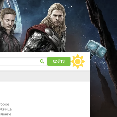
ВОЙТИ
торое
 убийца
мление