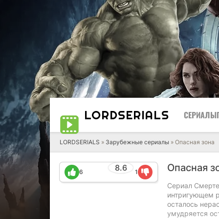
LORD
SERIALS
СЕРИАЛЫ
LORDSERIALS
»
Зарубежные сериалы
»
Опасная зона
Опасная з
8.6
6
1
Сериал Смерте
интригующем р
осталось нерас
умудряется ос