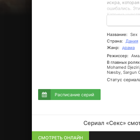
искра, которая
ошибались. Эт
Катрина чувств
понятия о том,
потребность. В
понимает, что 
Название:
Sex
любимым Симон
Страна:
Дания
интрижку с Се
Жанр:
драма
желания.
Режиссер:
Амал
В главных ролях
Mohamed Djeziri
Næsby, Sargun 
Статус сериал
Расписание серий
Сериал «Секс» смот
СМОТРЕТЬ ОНЛАЙН