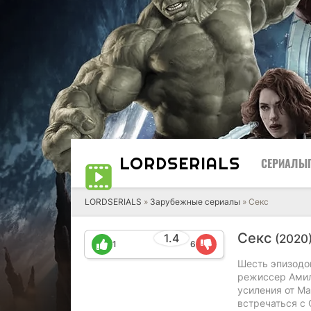
LORD
SERIALS
СЕРИАЛЫ
LORDSERIALS
»
Зарубежные сериалы
»
Секс
Секс
1.4
(2020
1
6
Шесть эпизодо
режиссер Амил
усиления от Ма
встречаться с