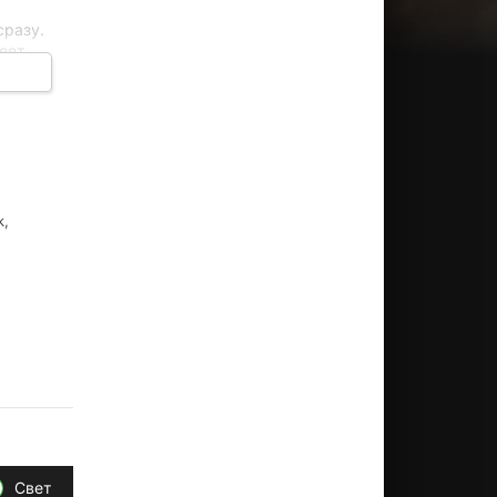
сразу.
меет
трина
йти на
k,
Свет