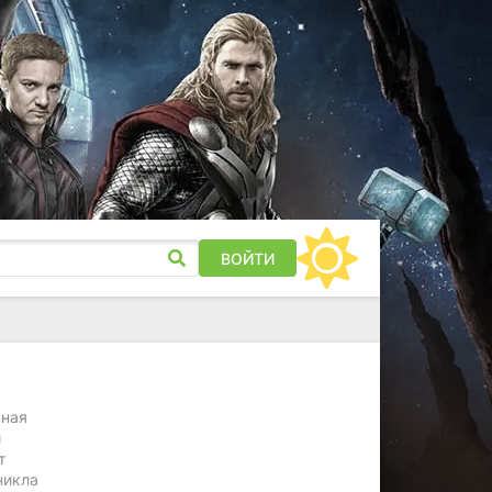
ВОЙТИ
пная
и
т
никла