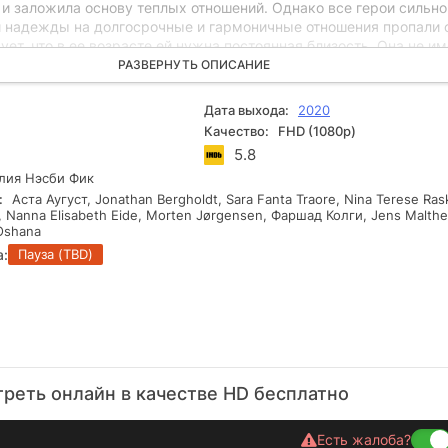
 и заложила основу теплых отношений. Однако все герои сильно
и надежды на долгосрочные и гармоничные отношения пропали 
ует, что в ее возрасте ей нужна постоянная близость. Она не и
 как удовлетворить себя так, чтобы больше не чувствовать эту
РАЗВЕРНУТЬ ОПИСАНИЕ
стреча с Сельмой переворачивает ее жизнь с ног на голову. Ка
ей теперь предстоит сделать выбор: оставаться с несовершенно
Дата выхода:
2020
ом, с которым можно построить стабильные отношения, или по
Качество:
FHD (1080p)
льмой, которая способна удовлетворить все ее непостижимые
5.8
ия Нэсби Фик
:
Аста Аугуст, Jonathan Bergholdt, Sara Fanta Traore, Nina Terese Ras
, Nanna Elisabeth Eide, Morten Jørgensen, Фаршад Колги, Jens Malthe
Oshana
а:
Пауза (TBD)
реть онлайн в качестве HD бесплатно
Есть жалоба?