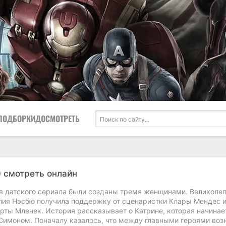
ПОДБОРКИ
ДОСМОТРЕТЬ
) смотреть онлайн
в датского сериала были созданы тремя женщинами. Великоле
ия Нэсбю получила поддержку от сценаристки Клары Мендес 
рты Млечек. История рассказывает о Катрине, которая начинае
 Симоном. Поначалу казалось, что между главными героями воз