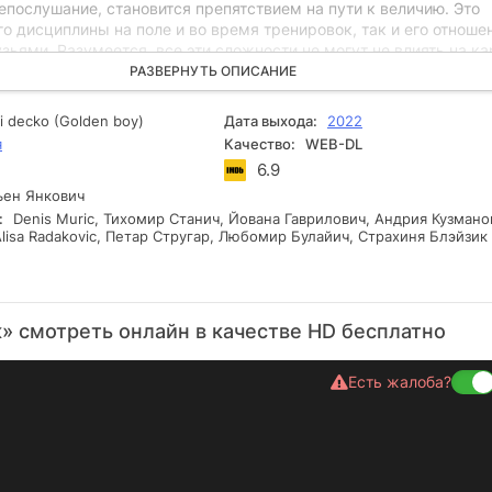
послушание, становится препятствием на пути к величию. Это
го дисциплины на поле и во время тренировок, так и его отноше
зьями. Разумеется, все эти сложности не могут не влиять на к
ича. Несмотря на эти трудности, пресса остается по-прежнему
РАЗВЕРНУТЬ ОПИСАНИЕ
ной в освещении всего, что связано с этим удивительным моло
ni decko (Golden boy)
Дата выхода:
2022
я
Качество:
WEB-DL
6.9
ен Янкович
:
Denis Muric, Тихомир Станич, Йована Гаврилович, Андрия Кузмано
lisa Radakovic, Петар Стругар, Любомир Булайич, Страхиня Блэйзик
» смотреть онлайн в качестве HD бесплатно
Есть жалоба?