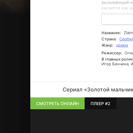
вызывающий не
касается как е
близкими и дру
Дениса Марков
заинтересован
игроком.
Название:
Zlat
Страна:
Серби
Жанр:
драма
Режиссер:
Огнь
В главных ролях
Игор Бенчина, A
Сериал «Золотой мальчик
СМОТРЕТЬ ОНЛАЙН
ПЛЕЕР #2