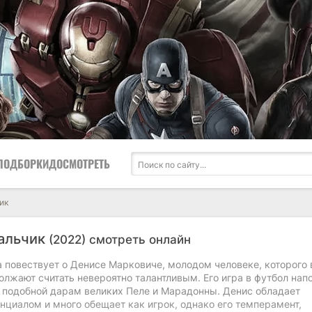
ПОДБОРКИ
ДОСМОТРЕТЬ
ик
альчик
(2022) смотреть онлайн
 повествует о Денисе Марковиче, молодом человеке, которого 
олжают считать невероятно талантливым. Его игра в футбол нап
, подобной дарам великих Пеле и Марадонны. Денис обладает
нциалом и много обещает как игрок, однако его темперамент,