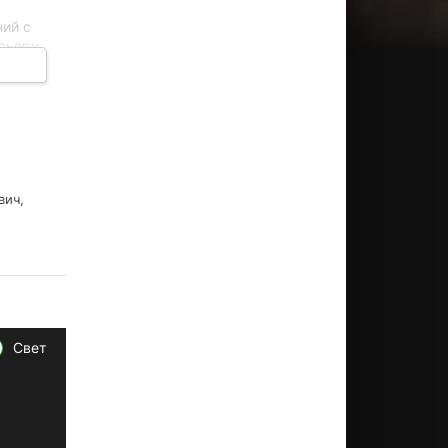
ний с
арьеру
дым
вич,
Свет