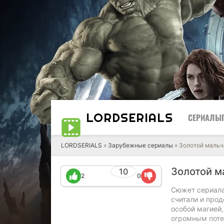
LORD
SERIALS
СЕРИАЛЫ
LORDSERIALS
»
Зарубежные сериалы
»
Золотой мальч
Золотой м
10
2
0
Сюжет сериала
считали и прод
особой магией
огромным поте