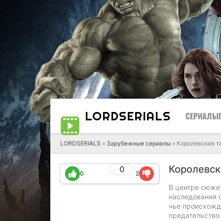
LORD
SERIALS
СЕРИАЛЫ
LORDSERIALS
»
Зарубежные сериалы
»
Королевская т
Королевск
0
0
2
В центре сюжет
наследования о
чье происхожд
предательство