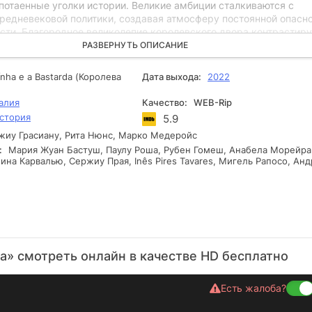
отаенные уголки истории. Великие амбиции сталкиваются с
редневековой политики, создавая атмосферу постоянной опасно
сти. Благородное великолепие королевского двора контрастиру
ами, где ни один персонаж не может быть до конца доверенным
РАЗВЕРНУТЬ ОПИСАНИЕ
том сюжета скрывается новый секрет. Зрителю предстоит след
ями судеб и раскрываться вместе с героями.
ínha e a Bastarda (Королева
Дата выхода:
2022
алия
Качество:
WEB-Rip
стория
5.9
иу Грасиану, Рита Нюнс, Марко Медеройс
:
Мария Жуан Бастуш, Паулу Роша, Рубен Гомеш, Анабела Морейра
на Карвалью, Сержиу Прая, Inês Pires Tavares, Мигель Рапосо, Анд
а» смотреть онлайн в качестве HD бесплатно
Есть жалоба?