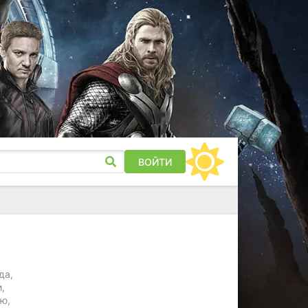
ВОЙТИ
да,
,
ю,