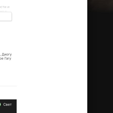
сти и
ет с
, и за
ить за
, Диогу
ре Гагу
Свет