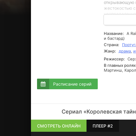
открывающую п
жестокостью с
неопределенно
мрачными тайн
каждым поворо
хитросплетени
Название:
A Ra
и бастард)
Страна:
Португ
Жанр:
драма
,
и
Режиссер:
Серж
В главных ролях
Мартинш, Кароли
Расписание серий
Сериал «Королевская тайн
СМОТРЕТЬ ОНЛАЙН
ПЛЕЕР #2