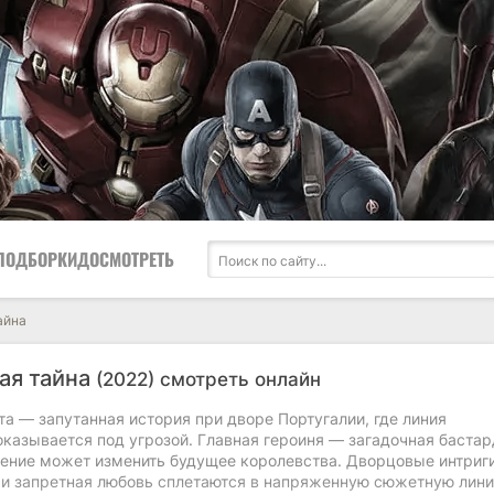
ПОДБОРКИ
ДОСМОТРЕТЬ
айна
ая тайна
(2022) смотреть онлайн
а — запутанная история при дворе Португалии, где линия
казывается под угрозой. Главная героиня — загадочная бастар
ение может изменить будущее королевства. Дворцовые интриги
 и запретная любовь сплетаются в напряженную сюжетную лини