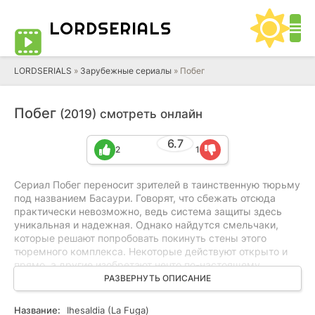
LORD
SERIALS
LORDSERIALS
»
Зарубежные сериалы
»
Побег
Побег
(2019) смотреть онлайн
6.7
2
1
Сериал Побег переносит зрителей в таинственную тюрьму
под названием Басаури. Говорят, что сбежать отсюда
практически невозможно, ведь система защиты здесь
уникальная и надежная. Однако найдутся смельчаки,
которые решают попробовать покинуть стены этого
тюремного комплекса. Некоторые действуют открыто и
прямо, а другие изобретают нечто по-настоящему
удивительное. В роли главных героев этой истории они
РАЗВЕРНУТЬ ОПИСАНИЕ
решают симулировать свой собственный побег. Никто из
них даже не предполагает, что сумеет покинуть тюрьму,
Название:
Ihesaldia (La Fuga)