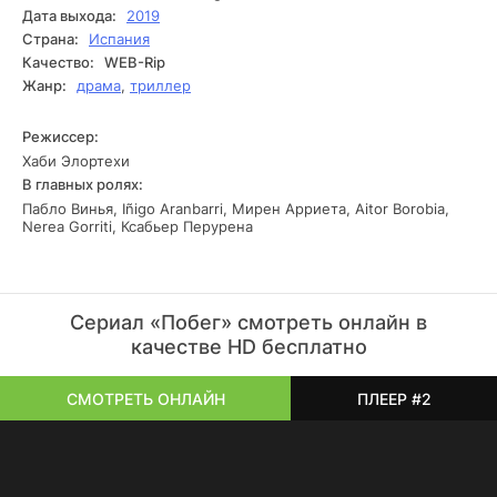
поэтому они остаются в стенах исправительного
Дата выхода:
2019
учреждения, но не без некоторой задней мысли.
Страна:
Испания
Качество:
WEB-Rip
Жанр:
драма
,
триллер
Режиссер:
Хаби Элортехи
В главных ролях:
Пабло Винья, Iñigo Aranbarri, Мирен Арриета, Aitor Borobia,
Nerea Gorriti, Ксабьер Перурена
Сериал «Побег» смотреть онлайн в
качестве HD бесплатно
СМОТРЕТЬ ОНЛАЙН
ПЛЕЕР #2