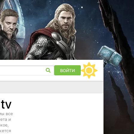
ВОЙТИ
мы все
вета и
кое,
жется