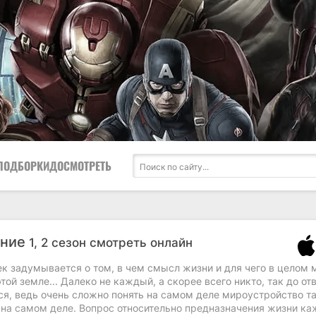
ПОДБОРКИ
ДОСМОТРЕТЬ
ание
1, 2 сезон смотреть онлайн
к задумывается о том, в чем смысл жизни и для чего в целом 
той земле... Далеко не каждый, а скорее всего никто, так до от
я, ведь очень сложно понять на самом деле мироустройство та
ь на самом деле. Вопрос относительно предназначения жизни ка