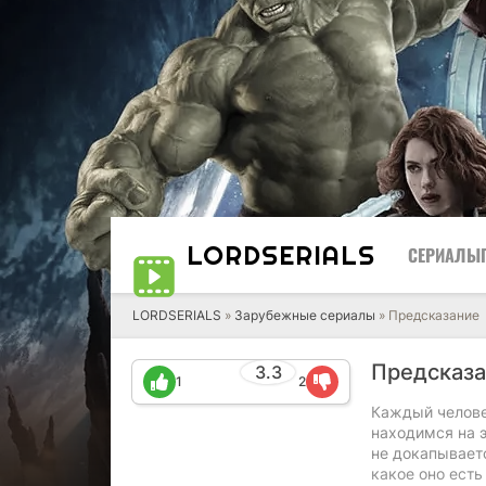
LORD
SERIALS
СЕРИАЛЫ
LORDSERIALS
»
Зарубежные сериалы
»
Предсказание
Предсказ
3.3
1
2
Каждый челове
находимся на э
не докапываетс
какое оно ест