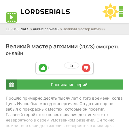
LORD
SERIALS
LORDSERIALS
»
Аниме сериалы
»
Великий мастер алхимии
Великий мастер алхимии
(2023) смотреть
онлайн
5
1
1
Расписание серий
Прошло примерно десять тысяч лет с того времени, когда
Цинь Ичэнь был молод и энергичен. Он до сих пор не
забыл о прекрасных местах, которые он посетил.
Главный герой этого повествования достиг чего-то
невероятного в своем умственном развитии. Он точно
помнит все свои достижения, невероятные эликсиры,