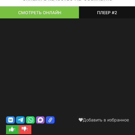
знания... в общем, все. Правда, прошло уже много
времени, и многие вещи были утрачены. Главный
СМОТРЕТЬ ОНЛАЙН
ПЛЕЕР #2
персонаж постепенно приходит в себя и осознает, что он
заключен в теле шестнадцатилетнего юноши. Но при этом
он по-прежнему сохраняет воспоминания о своей
прежней жизни и обязан начать совершенно новую.
Главный герой решает исправить ошибки прошлого, чтобы
близкие люди не пропали зря. В итоге, вместе с Цинь
Ичэнем мы погружаемся в мир, полный загадок, тайн,
удивительных открытий и невероятных приключений. Он
становится участником дворцовых интриг, сражений с
ведьмами, встреч с богами и различными существами
этого удивительного мира. Все обитатели новой вселенной
стремятся установить контакт с Цинем.
Добавить в избранное
1
1