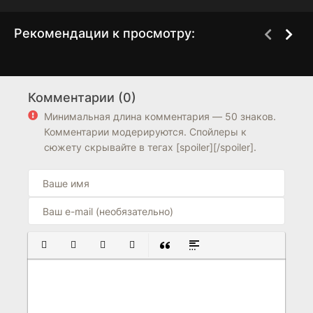
Рекомендации к просмотру:
Судмедэксперт Цинь
У Синь, изгоняющий
1 сезон
1 сезон
Мин
демонов
Комментарии (0)
7.5
7.4
7.3
Минимальная длина комментария — 50 знаков.
Комментарии модерируются. Спойлеры к
сюжету скрывайте в тегах [spoiler][/spoiler].
ПОЛУЖИРНЫЙ
КУРСИВ
ПОДЧЕРКНУТЫЙ
ЗАЧЕРКНУТЫЙ
ВСТАВКА ЦИТАТЫ
ВСТАВКА СПОЙЛЕРА