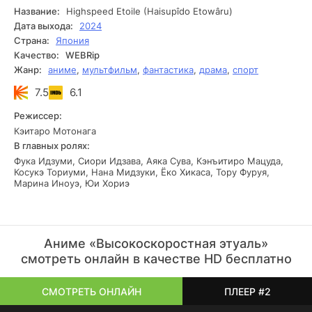
напряжением и адреналином, а каждый новый поворот
Название:
Highspeed Etoile (Haisupîdo Etowâru)
сюжета держит зрителя в напряжении. Интрига
Дата выхода:
2024
усиливается с появлением загадочного союзника,
Страна:
Япония
который открывает перед героиней новые горизонты и
Качество:
WEBRip
заставляет её пересмотреть свои цели и жизненные
Жанр:
аниме
,
мультфильм
,
фантастика
,
драма
,
спорт
ценности.
7.5
6.1
Режиссер:
Кэитаро Мотонага
В главных ролях:
Фука Идзуми, Сиори Идзава, Аяка Сува, Кэнъитиро Мацуда,
Косукэ Ториуми, Нана Мидзуки, Ёко Хикаса, Тору Фуруя,
Марина Иноуэ, Юи Хориэ
Аниме «Высокоскоростная этуаль»
смотреть онлайн в качестве HD бесплатно
СМОТРЕТЬ ОНЛАЙН
ПЛЕЕР #2