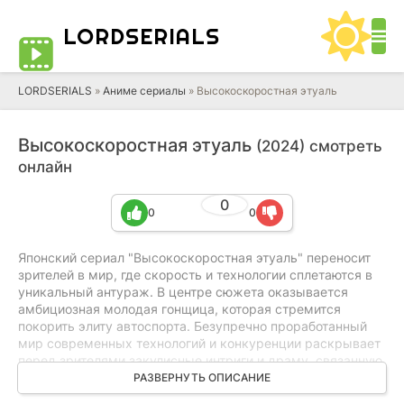
LORD
SERIALS
LORDSERIALS
»
Аниме сериалы
»
Высокоскоростная этуаль
Высокоскоростная этуаль
(2024) смотреть
онлайн
0
0
0
Японский сериал "Высокоскоростная этуаль" переносит
зрителей в мир, где скорость и технологии сплетаются в
уникальный антураж. В центре сюжета оказывается
амбициозная молодая гонщица, которая стремится
покорить элиту автоспорта. Безупречно проработанный
мир современных технологий и конкуренции раскрывает
перед зрителями закулисные интриги и драму, связанную
с высокими скоростями и грандиозными
РАЗВЕРНУТЬ ОПИСАНИЕ
соревнованиями. Атмосфера сериала пронизана