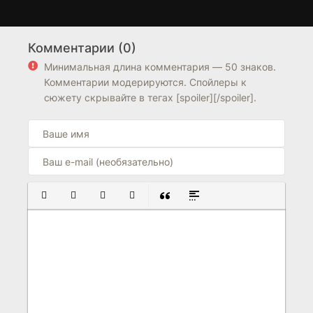
Невеста-пленница
Бледный огонь
1 сезон
1 сезон
Комментарии (0)
0
0
0
7.9
Минимальная длина комментария — 50 знаков.
Комментарии модерируются. Спойлеры к
сюжету скрывайте в тегах [spoiler][/spoiler].
ПОЛУЖИРНЫЙ
КУРСИВ
ПОДЧЕРКНУТЫЙ
ЗАЧЕРКНУТЫЙ
ВСТАВКА ЦИТАТЫ
ВСТАВКА СПОЙЛЕРА