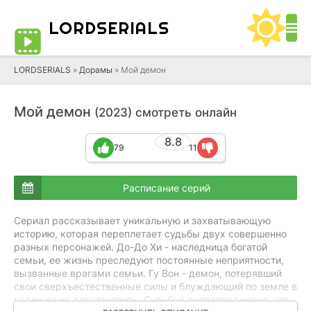
LORD
SERIALS
LORDSERIALS
»
Дорамы
»
Мой демон
Мой демон
(2023) смотреть онлайн
8.8
79
11
Расписание серий
Сериал рассказывает уникальную и захватывающую
историю, которая переплетает судьбы двух совершенно
разных персонажей. До-До Хи - наследница богатой
семьи, ее жизнь преследуют постоянные неприятности,
вызванные врагами семьи. Гу Вон - демон, потерявший
свои сверхъестественные силы и блуждающий по земле в
надежде их восстановить. Судьбой предопределено, что