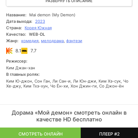
эти два человека должны жить вместе, несмотря на свои
РАЗВЕРНУТЬ ОПИСАНИЕ
различия. Хи восхищается Гу Воном из-за его умственных
способностей и опыта в организации жизни. Но кто бы мог
Название:
Mai demon (My Demon)
подумать, что в процессе их отношений возникнет
Дата выхода:
2023
настоящая и большая любовь!
Страна:
Корея Южная
Качество:
WEB-DL
Жанр:
комедия
,
мелодрама
,
фэнтези
8.1
7.7
Режиссер:
Ким Джан-хан
В главных ролях:
Ким Ю-джон, Сон Ган, Ли Сан-и, Ли Юн-джи, Ким Хэ-сук, Чо
Хе-джу, Ким Тхэ-хун, Чо Ён-хи, Хон Джин-ги, Со Джон-ён
Дорама «Мой демон» смотреть онлайн в
качестве HD бесплатно
СМОТРЕТЬ ОНЛАЙН
ПЛЕЕР #2