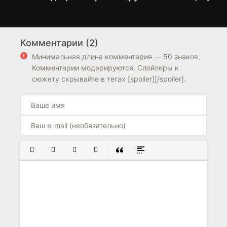
Истина
Случайная любовь
1 сезон
1 сезон
Комментарии (2)
7.6
6.8
5.2
Минимальная длина комментария — 50 знаков.
Комментарии модерируются. Спойлеры к
сюжету скрывайте в тегах [spoiler][/spoiler].
ПОЛУЖИРНЫЙ
КУРСИВ
ПОДЧЕРКНУТЫЙ
ЗАЧЕРКНУТЫЙ
ВСТАВКА ЦИТАТЫ
ВСТАВКА СПОЙЛЕРА