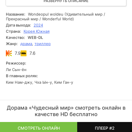
молодого медика, которому около двадцати лет. Он
РАЗВЕРНУТЬ ОПИСАНИЕ
решает рискнуть всем, чтобы защитить Юри, даже свою
собственную жизнь. В итоге оба героя отправляются в
Название:
Wondeopul woldeu (Удивительный мир /
самое опасное и невероятное приключение своей жизни.
Прекрасный мир / Wonderful World)
Они осознают, что ставки в этой жестокой игре очень
Дата выхода:
2024
высоки, и последствия могут быть ужасными и
Страна:
Корея Южная
непредсказуемыми. Нам предстоит пройти весь этот путь
Качество:
WEB-DL
вместе с ними и открыть для себя совершенно новый
Жанр:
драма
,
триллер
облик личной борьбы.
7.9
7.6
Режиссер:
Ли Сын-ён
В главных ролях:
Ким Нам-джу, Чха Ын-у, Ким Ган-у
Дорама «Чудесный мир» смотреть онлайн в
качестве HD бесплатно
СМОТРЕТЬ ОНЛАЙН
ПЛЕЕР #2