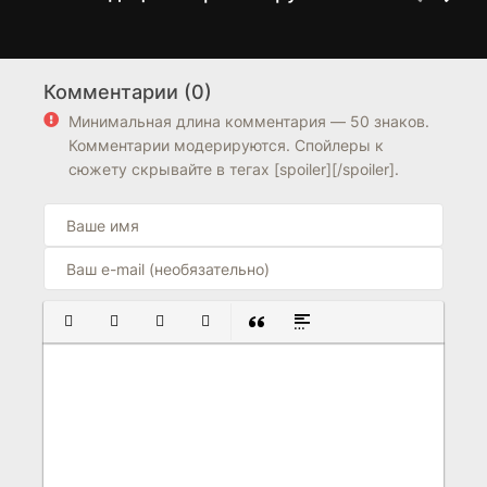
День похищения
Галавант
1 сезон
2 сезон
Комментарии (0)
7.7
8.1
8.0
8.1
Минимальная длина комментария — 50 знаков.
Комментарии модерируются. Спойлеры к
сюжету скрывайте в тегах [spoiler][/spoiler].
ПОЛУЖИРНЫЙ
КУРСИВ
ПОДЧЕРКНУТЫЙ
ЗАЧЕРКНУТЫЙ
ВСТАВКА ЦИТАТЫ
ВСТАВКА СПОЙЛЕРА