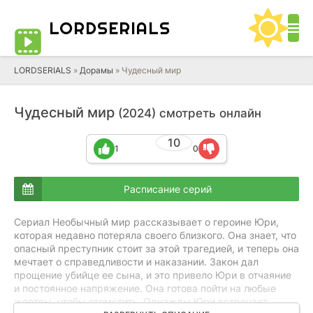
LORD
SERIALS
LORDSERIALS
»
Дорамы
»
Чудесный мир
Чудесный мир
(2024) смотреть онлайн
10
1
0
Расписание серий
Сериал Необычный мир рассказывает о героине Юри,
которая недавно потеряла своего близкого. Она знает, что
опасный преступник стоит за этой трагедией, и теперь она
мечтает о справедливости и наказании. Закон дал
прощение убийце ее сына, и это привело Юри в отчаяние
и постоянное напряжение. Она готова пойти на любые
жертвы, чтобы отомстить. Однажды Юри встречает