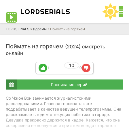
LORD
SERIALS
LORDSERIALS
»
Дорамы
»
Поймать на горячем
Поймать на горячем
(2024) смотреть
онлайн
10
1
0
Расписание серий
Со Чжон Вон занимается журналистскими
расследованиями. Главная героиня так же
подрабатывает в качестве ведущей телепрограммы. Она
рассказывает людям о текущих событиях в городе.
Девушка прекрасно держится в кадре. Кажется, что она
совершенно не волнуется и при этом всегда старается