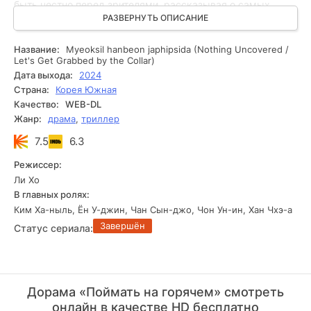
быть честно перед зрителями, рассказывая о самых
разных событиях, в том числе и о криминальных сводках.
РАЗВЕРНУТЬ ОПИСАНИЕ
Именно благодаря уникальному подходу к подаче
материала и видению ситуации, девушка умудряется
Название:
Myeoksil hanbeon japhipsida (Nothing Uncovered /
раскрывать правонарушения и рассказывать о ходе дела
Let's Get Grabbed by the Collar)
с полной уверенностью в правоте. Преступники порой
Дата выхода:
2024
даже побаиваются оказаться под давлением этой
Страна:
Корея Южная
саркастичной и самоуверенной дамы. Конечно же, такое
Качество:
WEB-DL
вызывающее поведение особенно нравится зрителям,
Жанр:
драма
,
триллер
которые всё больше и больше обращают внимание на
уникальную молодую особу. Чжон Вон однажды
7.5
6.3
становится фигуранткой сложного дела. Её даже
обвиняют в убийстве, что, конечно же, становится
Режиссер:
серьёзным испытанием для девушки. Детектив Ким Тэ
Ли Хо
Хён собирается выяснить правду. Главная героиня
В главных ролях:
присоединяется к нему, чтобы помочь в поисках правды.
Ким Ха-ныль, Ён У-джин, Чан Сын-джо, Чон Ун-ин, Хан Чхэ-а
Персонажи прекрасно работают вместе.
Завершён
Статус сериала:
Дорама «Поймать на горячем» смотреть
онлайн в качестве HD бесплатно