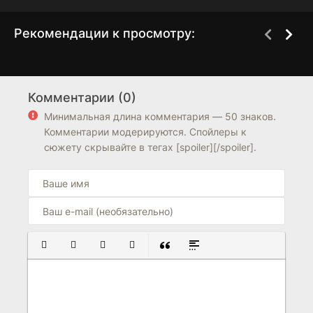
Рекомендации к просмотру:
Свадьба невозможна
Красное сердце
1 сезон
1 сезон
Комментарии (0)
7.2
6.9
7.4
7.3
Минимальная длина комментария — 50 знаков.
Комментарии модерируются. Спойлеры к
сюжету скрывайте в тегах [spoiler][/spoiler].
ПОЛУЖИРНЫЙ
КУРСИВ
ПОДЧЕРКНУТЫЙ
ЗАЧЕРКНУТЫЙ
ВСТАВКА ЦИТАТЫ
ВСТАВКА СПОЙЛЕРА