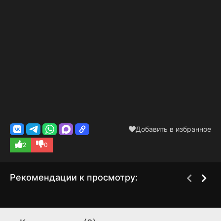
Добавить в избранное
2
0
Рекомендации к просмотру:
Величайший
Школа рока
1 сезон
3 сезон
Повелитель демонов