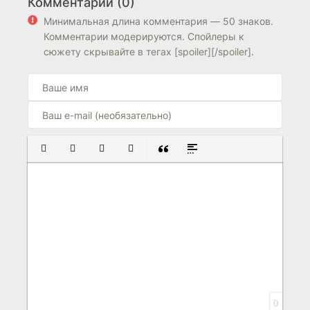
Комментарии (0)
перерождается как
6.3
4.7
типичное ничтожество
Минимальная длина комментария — 50 знаков.
Комментарии модерируются. Спойлеры к
6.1
6.2
сюжету скрывайте в тегах [spoiler][/spoiler].
ПОЛУЖИРНЫЙ
КУРСИВ
ПОДЧЕРКНУТЫЙ
ЗАЧЕРКНУТЫЙ
ВСТАВКА ЦИТАТЫ
ВСТАВКА СПОЙЛЕРА
0