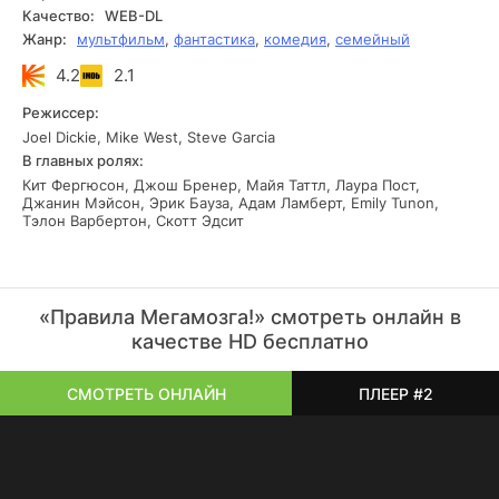
Качество:
WEB-DL
Жанр:
мультфильм
,
фантастика
,
комедия
,
семейный
4.2
2.1
Режиссер:
Joel Dickie, Mike West, Steve Garcia
В главных ролях:
Кит Фергюсон, Джош Бренер, Майя Таттл, Лаура Пост,
Джанин Мэйсон, Эрик Бауза, Адам Ламберт, Emily Tunon,
Тэлон Варбертон, Скотт Эдсит
«Правила Мегамозга!» смотреть онлайн в
качестве HD бесплатно
СМОТРЕТЬ ОНЛАЙН
ПЛЕЕР #2