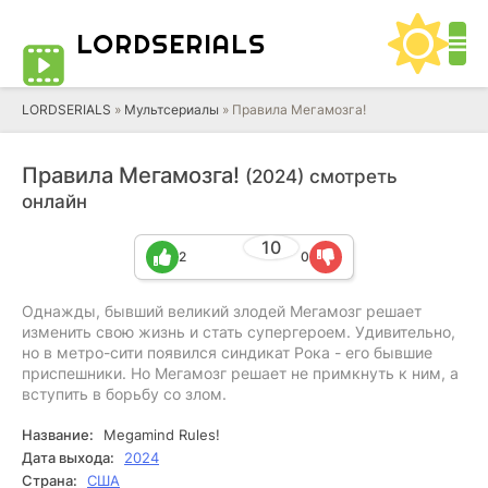
LORD
SERIALS
LORDSERIALS
»
Мультсериалы
»
Правила Мегамозга!
Правила Мегамозга!
(2024) смотреть
онлайн
10
2
0
Однажды, бывший великий злодей Мегамозг решает
изменить свою жизнь и стать супергероем. Удивительно,
но в метро-сити появился синдикат Рока - его бывшие
приспешники. Но Мегамозг решает не примкнуть к ним, а
вступить в борьбу со злом.
Название:
Megamind Rules!
Дата выхода:
2024
Страна:
США