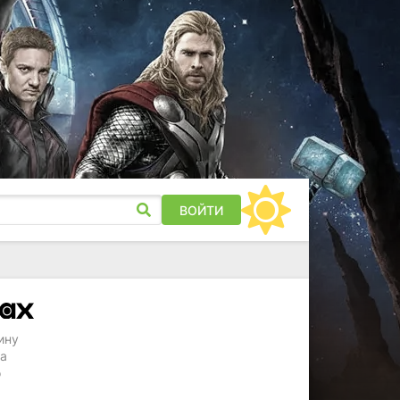
ВОЙТИ
ину
на
о