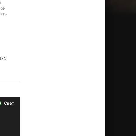
е
рой
тать
анг,
Свет