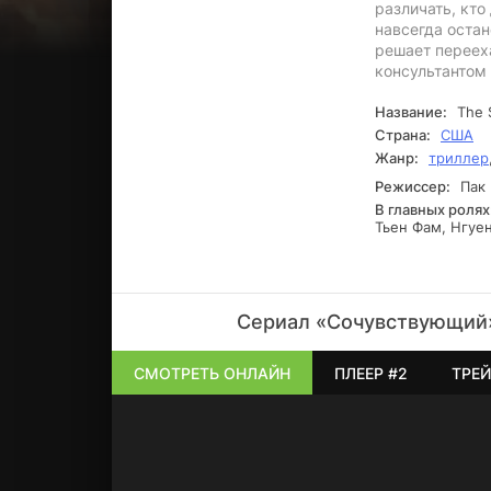
различать, кто
навсегда остан
решает перееха
консультантом
Название:
The 
Страна:
США
Жанр:
триллер
Режиссер:
Пак 
В главных ролях
Тьен Фам, Нгуен
Сериал «Сочувствующий»
СМОТРЕТЬ ОНЛАЙН
ПЛЕЕР #2
ТРЕЙ