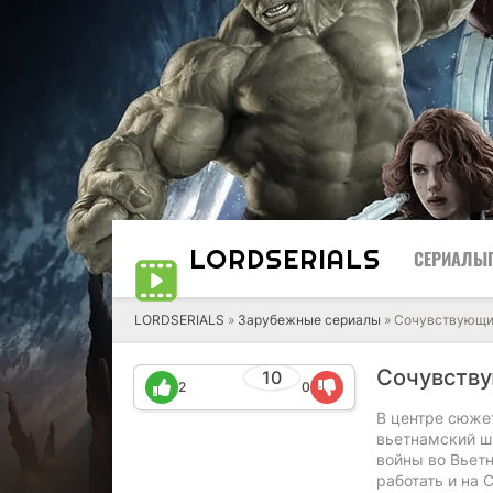
LORD
SERIALS
СЕРИАЛЫ
LORDSERIALS
»
Зарубежные сериалы
»
Сочувствующ
Сочувств
10
2
0
В центре сюже
вьетнамский ш
войны во Вьет
работать и на 