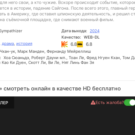
 для него свои, а кто чужие. Вскоре происходит событие, которо
ется в истории, падение Сайгона. После всего этого, главный ге
ть в Америку, где оставил шпионскую деятельность, и решил с
 на съёмочной площадке, где снимают военный фильм.
Sympathizer
Дата выхода:
2024
Качество:
WEB-DL
,
драма
,
история
6.8
6.8
Чхан-ук, Марк Манден, Фернанду Мейреллиш
:
Хоа Сюаньдэ, Роберт Дауни мл., Тоан Ле, Фред Нгуен Кхан, Том Д
 Као Ки Дуен, Скотт Ли, Ви Ле, Нят Линь Фан Зя
 смотреть онлайн в качестве HD бесплатно
Есть жалоба?
ЛЕР