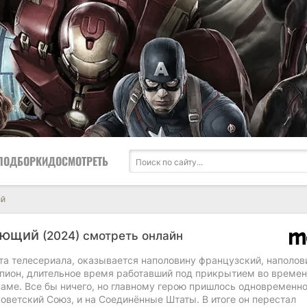
ПОДБОРКИ
ДОСМОТРЕТЬ
ий
ующий
(2024) смотреть онлайн
та телесериала, оказывается наполовину французский, наполов
пион, длительное время работавший под прикрытием во време
наме. Все бы ничего, но главному герою пришлось одновременн
Советский Союз, и на Соединённые Штаты. В итоге он перестал