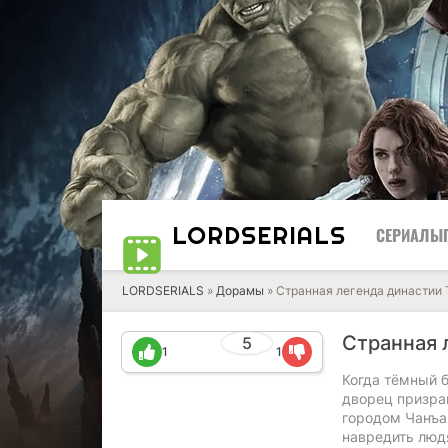
LORD
SERIALS
СЕРИАЛЫ
LORDSERIALS
»
Дорамы
»
Странная легенда династии 
Странная 
5
1
1
Когда тёмный 
дворец призрак
городом Чанъан
навредить людя