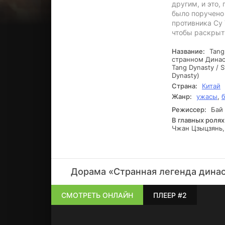
другим, и это,
было поручено 
противника Су 
чтобы раскрыт
Название:
Tang
странном Династ
Tang Dynasty / S
Dynasty)
Страна:
Китай
Жанр:
ужасы
,
Режиссер:
Бай
В главных ролях
Чжан Цзыцзянь,
Дорама «Странная легенда динас
СМОТРЕТЬ ОНЛАЙН
ПЛЕЕР #2