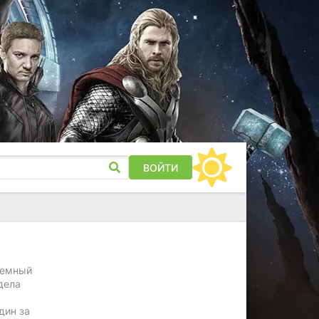
ВОЙТИ
земный
дела
дин за