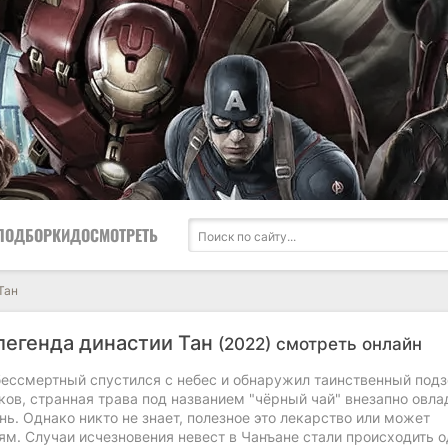
ПОДБОРКИ
ДОСМОТРЕТЬ
Тан
легенда династии Тан
(2022) смотреть онлайн
бессмертный спустился с небес и обнаружил таинственный под
ов, странная трава под названием "чёрный чай" внезапно овла
ь. Однако никто не знает, полезное это лекарство или может
м. Случаи исчезновения невест в Чанъане стали происходить о