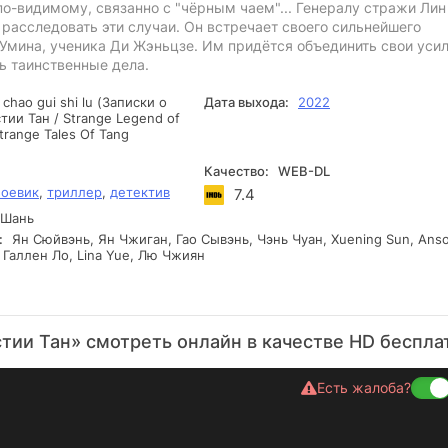
 по-видимому, связанно с "чёрным чаем"... Генералу стражи Ли
расследовать эти случаи. Он встречает своего сильнейшего
Умина, ученика Ди Жэньцзе. Им придётся объединить свои усил
ь таинственные дела.
 chao gui shi lu (Записки о
Дата выхода:
2022
ии Тан / Strange Legend of
trange Tales Of Tang
Качество:
WEB-DL
боевик
,
триллер
,
детектив
7.4
 Шань
:
Ян Сюйвэнь, Ян Чжиган, Гао Сывэнь, Чэнь Чуан, Xuening Sun, Anso
 Галлен Ло, Lina Yue, Лю Чжиян
тии Тан» смотреть онлайн в качестве HD беспла
Есть жалоба?