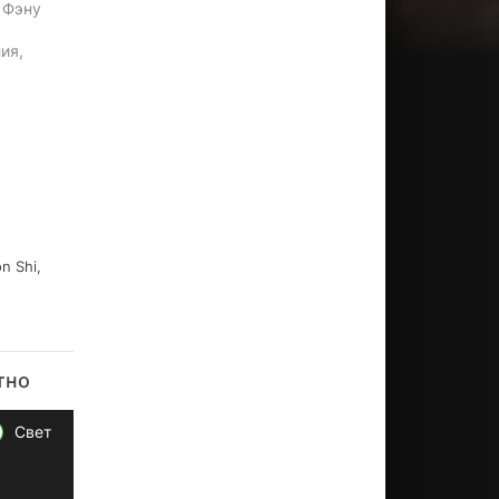
н Фэну
ия,
n Shi,
тно
Свет