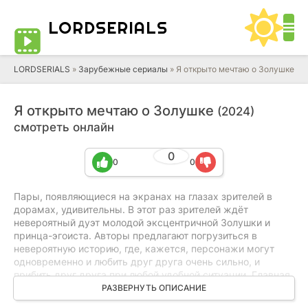
LORD
SERIALS
LORDSERIALS
»
Зарубежные сериалы
»
Я открыто мечтаю о Золушке
Я открыто мечтаю о Золушке
(2024)
смотреть онлайн
0
0
0
Пары, появляющиеся на экранах на глазах зрителей в
дорамах, удивительны. В этот раз зрителей ждёт
невероятный дуэт молодой эксцентричной Золушки и
принца-эгоиста. Авторы предлагают погрузиться в
невероятную историю, где, кажется, персонажи могут
одновременно и любить друг друга очень сильно, и
прибить друг друга при любой удобной ситуации. Главная
героиня Шим Чжэ Рим теряет близкого человека. Смерть
РАЗВЕРНУТЬ ОПИСАНИЕ
отца становится для неё ударом, однако в завещании тот