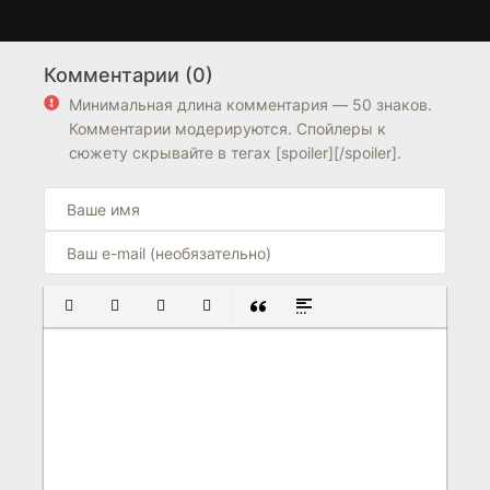
Первый и последний
Если любовь позовёт
1 сезон
1 сезон
Комментарии (0)
7.4
8.1
3.8
Минимальная длина комментария — 50 знаков.
Комментарии модерируются. Спойлеры к
сюжету скрывайте в тегах [spoiler][/spoiler].
ПОЛУЖИРНЫЙ
КУРСИВ
ПОДЧЕРКНУТЫЙ
ЗАЧЕРКНУТЫЙ
ВСТАВКА ЦИТАТЫ
ВСТАВКА СПОЙЛЕРА