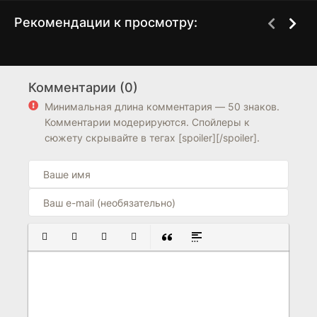
Рекомендации к просмотру:
Озеро ста духов
Вторжение
1 сезон
1 сезон
Комментарии (0)
6.3
5.2
Минимальная длина комментария — 50 знаков.
Комментарии модерируются. Спойлеры к
сюжету скрывайте в тегах [spoiler][/spoiler].
ПОЛУЖИРНЫЙ
КУРСИВ
ПОДЧЕРКНУТЫЙ
ЗАЧЕРКНУТЫЙ
ВСТАВКА ЦИТАТЫ
ВСТАВКА СПОЙЛЕРА