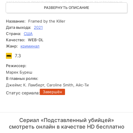
загадочные преступления, но и тщательно выстроенные
сетевые интриги, в которые вовлечены как жертвы, так и
РАЗВЕРНУТЬ ОПИСАНИЕ
невинные люди. Атмосфера напряжения нарастает с
каждой минутой, удерживая зрителя в постоянном
Название:
Framed by the Killer
ожидании неожиданной развязки. Психологическое
Дата выхода:
2021
напряжение и тонко проработанные персонажи делают
Страна:
США
это произведение настоящим произведением искусства в
Качество:
WEB-DL
жанре криминала.
Жанр:
криминал
7.3
Режиссер:
Марек Буреш
В главных ролях:
Джеймс К. Ламберт, Caroline Smith, Айс-Ти
Завершён
Статус сериала:
Сериал «Подставленный убийцей»
смотреть онлайн в качестве HD бесплатно