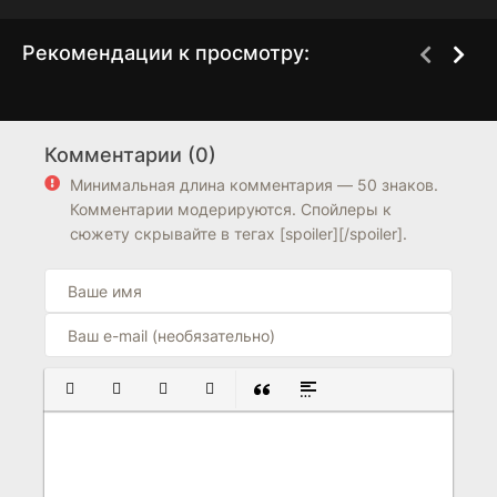
Рекомендации к просмотру:
Мой бывший
Не целуй меня,
1 сезон
1 сезон
мистер Дьявол
Комментарии (0)
6.4
6.8
6.1
Минимальная длина комментария — 50 знаков.
Комментарии модерируются. Спойлеры к
сюжету скрывайте в тегах [spoiler][/spoiler].
ПОЛУЖИРНЫЙ
КУРСИВ
ПОДЧЕРКНУТЫЙ
ЗАЧЕРКНУТЫЙ
ВСТАВКА ЦИТАТЫ
ВСТАВКА СПОЙЛЕРА