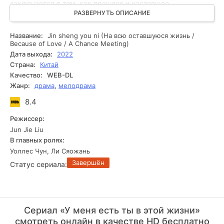
заключается в том, как прошлое и настоящее
взаимодействуют, открывая неожиданные тайны и
РАЗВЕРНУТЬ ОПИСАНИЕ
создавая новые взаимоотношения. Превосходно
проработанные персонажи и сложные эмоции делают
Название:
Jin sheng you ni (На всю оставшуюся жизнь /
этот сериал незабываемым опытом. Элегантная
Because of Love / A Chance Meeting)
визуальная эстетика подчеркивает внутренний мир
Дата выхода:
2022
героев, усиливая драматизм происходящего. С первых
Страна:
Китай
кадров история увлекает зрителя в водоворот событий,
Качество:
WEB-DL
заставляя вновь и вновь задаваться вопросом: где
Жанр:
драма
,
мелодрама
заканчивается случайность и начинается
предопределение?
8.4
Режиссер:
Jun Jie Liu
В главных ролях:
Уоллес Чун, Ли Сяожань
Завершён
Статус сериала:
Сериал «У меня есть ты в этой жизни»
смотреть онлайн в качестве HD бесплатно