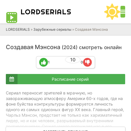
LORD
SERIALS
LORDSERIALS
»
Зарубежные сериалы
»
Создавая Мэнсона
Создавая Мэнсона
(2024) смотреть онлайн
10
1
0
Расписание серий
Сериал переносит зрителей в мрачную, но
завораживающую атмосферу Америки 60-х годов, где на
фоне буйства контркультуры формируется личность
одного из самых одиозных фигур XX века. Главный герой,
Чарльз Мэнсон, предстает не только как харизматичный
лидер, но и как человек, разрываемый внутренними
противоречиями. Сюжет умело погружает нас в его