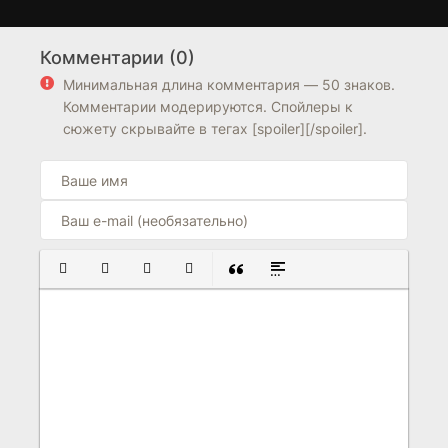
Анархисты
Helter Skelter:
1 сезон
1 сезон
Американский миф
Комментарии (0)
6.3
5.9
7.1
7.4
Минимальная длина комментария — 50 знаков.
Комментарии модерируются. Спойлеры к
сюжету скрывайте в тегах [spoiler][/spoiler].
ПОЛУЖИРНЫЙ
КУРСИВ
ПОДЧЕРКНУТЫЙ
ЗАЧЕРКНУТЫЙ
ВСТАВКА ЦИТАТЫ
ВСТАВКА СПОЙЛЕРА