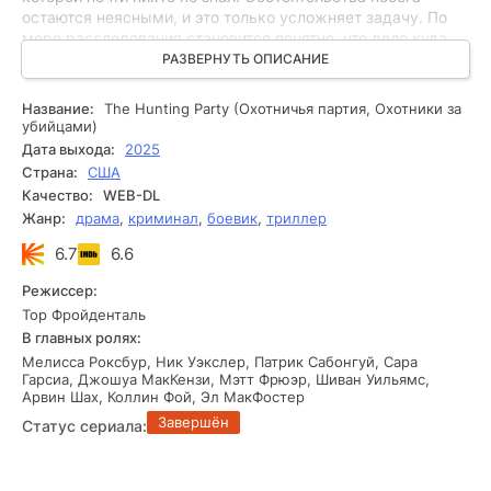
остаются неясными, и это только усложняет задачу. По
мере расследования становится понятно, что дело куда
сложнее, чем казалось сначала. Следователям
РАЗВЕРНУТЬ ОПИСАНИЕ
приходится идти по следу людей, готовых на всё, чтобы
не попасться. Время играет против них, а каждая ошибка
Название:
The Hunting Party (Охотничья партия, Охотники за
может привести к серьёзным последствиям. Теперь им
убийцами)
нужно как можно быстрее разобраться в происходящем
Дата выхода:
2025
и остановить беглецов, пока те не исчезли.
Страна:
США
Качество:
WEB-DL
Жанр:
драма
,
криминал
,
боевик
,
триллер
6.7
6.6
Режиссер:
Тор Фройденталь
В главных ролях:
Мелисса Роксбур, Ник Уэкслер, Патрик Сабонгуй, Сара
Гарсиа, Джошуа МакКензи, Мэтт Фрюэр, Шиван Уильямс,
Арвин Шах, Коллин Фой, Эл МакФостер
Завершён
Статус сериала: