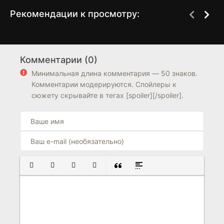
Рекомендации к просмотру:
Гранд отель
Звёздная пыль
1 сезон
1 сезон
Комментарии (0)
6.8
7.0
6.4
Минимальная длина комментария — 50 знаков.
Комментарии модерируются. Спойлеры к
сюжету скрывайте в тегах [spoiler][/spoiler].
ПОЛУЖИРНЫЙ
КУРСИВ
ПОДЧЕРКНУТЫЙ
ЗАЧЕРКНУТЫЙ
ВСТАВКА ЦИТАТЫ
ВСТАВКА СПОЙЛЕРА