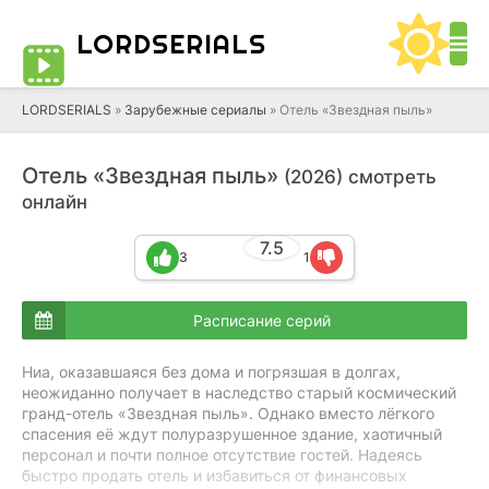
LORD
SERIALS
LORDSERIALS
»
Зарубежные сериалы
»
Отель «Звездная пыль»
Отель «Звездная пыль»
(2026) смотреть
онлайн
7.5
3
1
Расписание серий
Ниа, оказавшаяся без дома и погрязшая в долгах,
неожиданно получает в наследство старый космический
гранд-отель «Звездная пыль». Однако вместо лёгкого
спасения её ждут полуразрушенное здание, хаотичный
персонал и почти полное отсутствие гостей. Надеясь
быстро продать отель и избавиться от финансовых