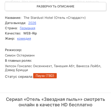
проблем, Ниа понимает, что сначала придётся вернуть
заведению былую славу. Вместе с харизматичным
РАЗВЕРНУТЬ ОПИСАНИЕ
консьержем Адамом она начинает восстанавливать
гостиницу, сталкиваясь с абсурдными ситуациями,
Название:
The Stardust Hotel (Отель «Стардаст»)
космическими гостями и собственными чувствами,
Дата выхода:
2026
которые постепенно усложняют её первоначальные
Страна:
Германия
планы.
Качество:
WEB-Rip
Жанр:
комедия
Режиссер:
Симон Остерманн
В главных ролях:
Уилсон Гонсалес Оксенкнехт, Танешия Абт, Ванесса Лойбл,
Дэвид Брицци
Пауза (TBD)
Статус сериала:
Сериал «Отель «Звездная пыль»» смотреть
онлайн в качестве HD бесплатно