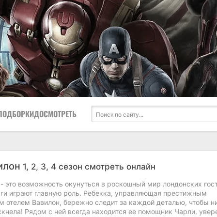
ПОДБОРКИ
ДОСМОТРЕТЬ
илон
1, 2, 3, 4 сезон смотреть онлайн
 - это возможность окунуться в роскошный мир лондонских гос
ньги играют главную роль. Ребекка, управляющая престижным
м отелем Вавилон, бережно следит за каждой деталью, чтобы н
скнела! Рядом с ней всегда находится ее помощник Чарли, уве