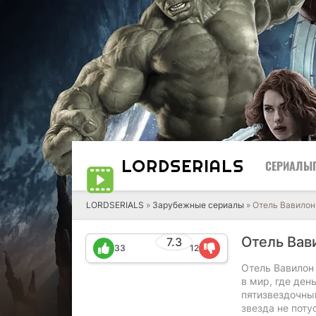
LORD
SERIALS
СЕРИАЛЫ
LORDSERIALS
»
Зарубежные сериалы
»
Отель Вавилон
Отель Вав
7.3
33
12
Отель Вавилон
в мир, где де
пятизвездочны
звезда не поту