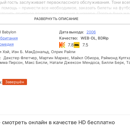
дый гость заслуживает первоклассного обслуживания. Тони все
а помощь – принести все необходимое, заказать билеты на фут
устроить приятное времяпровождение в номере. Портье Анна же
ется помешать работе Чарли, создавая комичные ситуации. В о
РАЗВЕРНУТЬ ОПИСАНИЕ
 нет свободных номеров, а главная цель для каждого сотрудник
ожно больше денег от постояльцев. Однажды персонал отеля узн
l Babylon
Дата выхода:
2006
ерта в нем собирается популярная рок-группа. Однако, мест нет
британия
Качество:
WEB-DL, BDRip
 сотрудники решаются на хитрость: в отеле отключают электрич
омедия
7.8
7.5
есколько милых мышек. Таким образом, этаж становится дост
.
 Хэй, Иэн Б. МакДональд, Олрик Райли
:
Декстер Флетчер, Мартин Маркес, Майкл Обиора, Рэймонд Култха
Эмма Пирсон, Макс Бисли, Натали Джексон Мендоса, Билли Берк, Т
а:
Завершён
 смотреть онлайн в качестве HD бесплатно