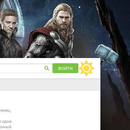
ВОЙТИ
тиниц,
и одна
ренный