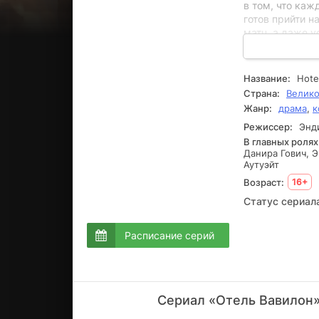
в том, что каж
готов прийти н
матч, а даже 
постоянно пыта
Вавилон всегда
извлечь как м
Название:
Hote
что после конц
Страна:
Велико
такой ситуации
Жанр:
драма
,
к
и выпускают н
для рок-группы
Режиссер:
Энди
В главных ролях
Данира Гович, 
Аутуэйт
Возраст:
16+
Статус сериал
Расписание серий
Сериал «Отель Вавилон»