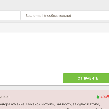
Ы
ПОЙЛЕРА
ОТПРАВИТЬ
-400
2 14:51
недоразумение. Никакой интриги, затянуто, занудно и глупо,