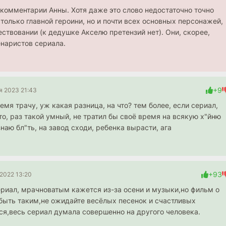
 комментарии Анны. Хотя даже это слово недостаточно точно
только главной героини, но и почти всех основных персонажей,
ствовании (к дедушке Акселю претензий нет). Они, скорее,
наристов сериала.
+9
я 2023 21:43
емя трачу, уж какая разница, на что? тем более, если сериал,
то, раз такой умный, не тратил бы своё время на всякую х"йню
знаю бл"ть, на завод сходи, ребенка вырасти, ага
+93
 2022 13:20
ериал, мрачноватым кажется из-за осени и музыки,но фильм о
быть таким,не ожидайте весёлых песенок и счастливых
ся,весь сериал думала совершенно на другого человека.