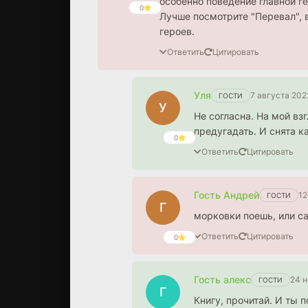
особенно поведение главной г
0
Лучше посмотрите "Перевал", в
героев.
Ответить
Цитировать
Уля
7 августа 202
ГОСТИ
У
Не согласна. На мой вз
предугадать. И снята 
0
Ответить
Цитировать
Гость Андрей
12
ГОСТИ
Г
морковки поешь, или с
Ответить
Цитировать
0
Гость алекс
24 н
ГОСТИ
Г
Книгу, прочитай. И ты 