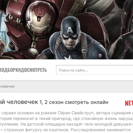
ПОДБОРКИ
ДОСМОТРЕТЬ
еловечек
ый человечек
1, 2 сезон смотреть онлайн
 сериал основан на романе Сёрен Свейструп, автора сценария 
тория переносит в тихий пригород, где спокойную жизнь наруш
тупление. На детской площадке находят тело молодой девушки 
 — странную фигурку из каштанов. Расследованием занимается