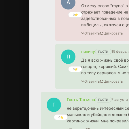
А
Отмечу слово "глупо" в
отражает поведение не 
0
задействованных в пове
имбецилы, включая сце
Ответить
Цитировать
пипияу
19 феврал
ГОСТИ
П
Да я всю жизнь своё вр
говорят, хороший. Сам-
0
по типу сериалов. я не 
Ответить
Цитировать
Гость Татьяна
7 августа
ГОСТИ
Г
не верьте,очень интересный с
маньяках и убийцах и должен 
0
картинок жизни. мне понравил