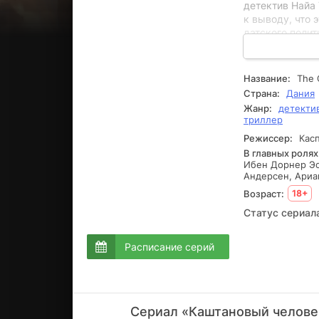
детектив Найа
к выводу, что 
датского полит
предстоит разо
преступника.
Название:
The 
Страна:
Дания
Жанр:
детекти
триллер
Режиссер:
Касп
В главных ролях
Ибен Дорнер Эст
Андерсен, Ариа
Возраст:
18+
Статус сериал
Расписание серий
Сериал «Каштановый человеч