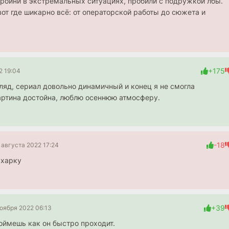
ероини в экстремальных ситуациях, пробили с подружкой лбы.
от где шикарно всё: от операторской работы до сюжета и
+175
2 19:04
гляд, сериал довольно динамичный и конец я не смогла
картина достойна, люблю осеннюю атмосферу.
-18
 августа 2022 17:24
ахарку
+39
оября 2022 06:13
поймешь как он быстро проходит.