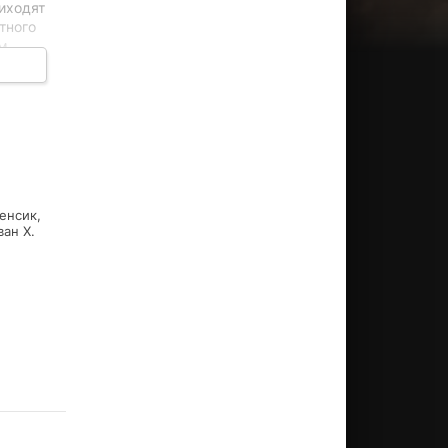
иходят
тного
ям
го
енсик,
ван Х.