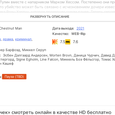
 Тулин вместе с напарником Марком Хессом. Постепенно они пр
это убийство может быть связано с исчезновением дочери извес
ика Розы Хартун, которое произошло годом ранее. Теперь геро
браться сразу в двух запутанных делах и выйти на след опасно
РАЗВЕРНУТЬ ОПИСАНИЕ
Chestnut Man
Дата выхода:
2021
Качество:
WEB-Rip
в
,
драма
,
криминал
,
7.5
7.6
ер Барфоэд, Миккел Серуп
:
Эсбен Далгаард Андерсен, Morten Brovn, Даница Чурчич, Давид Д
ергорд, Signe Egholm, Line Falcon, Миккель Боэ Фёльсгор, Томас Х
н Кашеф
а:
Пауза (TBD)
ек» смотреть онлайн в качестве HD бесплатно