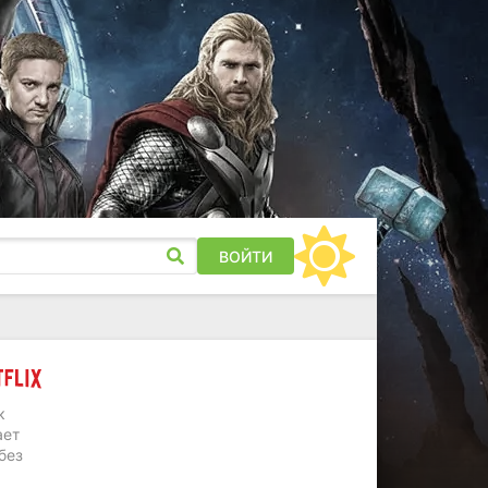
ВОЙТИ
к
ает
без