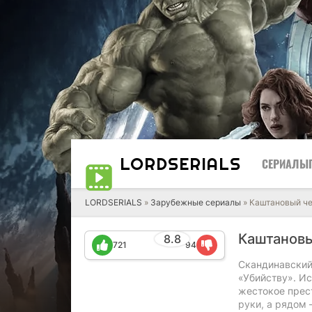
LORD
SERIALS
СЕРИАЛЫ
LORDSERIALS
»
Зарубежные сериалы
»
Каштановый ч
Каштанов
8.8
721
94
Скандинавский
«Убийству». Ис
жестокое прес
руки, а рядом