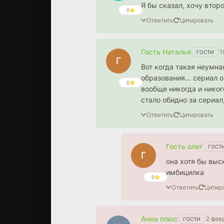
Я бы сказал, хочу втор
0
Ответить
Цитировать
Гость Наталья
1
ГОСТИ
Г
Вот когда такая неумна
образования... сериал 
0
вообще никогда и никог
стало обидно за сериал
Ответить
Цитировать
Гость олег
ГОСТ
Г
она хотя бы выс
имбицилка
0
Ответить
Цитир
Анна плюс
2 фев
ГОСТИ