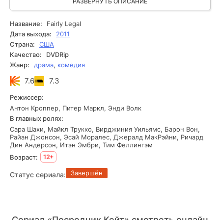
суд не является единственным источником правосудия, и
РАЗВЕРНУТЬ ОПИСАНИЕ
статус арбитра дарит ей гораздо большую свободу
действий. Новая профессия станет не только вызовом, но
Название:
Fairly Legal
и возможностью раскрыть свой потенциал в полной мере.
Дата выхода:
2011
Страна:
США
Качество:
DVDRip
Жанр:
драма
,
комедия
7.6
7.3
Режиссер:
Антон Кроппер, Питер Маркл, Энди Волк
В главных ролях:
Сара Шахи, Майкл Трукко, Вирджиния Уильямс, Барон Вон,
Райан Джонсон, Эсай Моралес, Джералд МакРэйни, Ричард
Дин Андерсон, Итэн Эмбри, Тим Феллингэм
Возраст:
12+
Завершён
Статус сериала:
Сериал «Посредник Кейт» смотреть онлайн