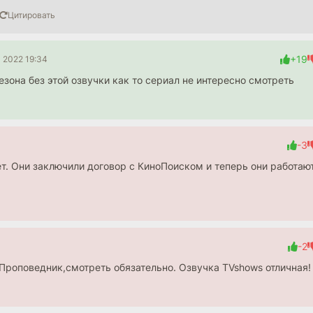
Цитировать
+19
 2022 19:34
сезона без этой озвучки как то сериал не интересно смотреть
-3
ет. Они заключили договор с КиноПоиском и теперь они работаю
-2
Классный сериал! Кому зашел Проповедник,смотреть обязательно. Озвучка TVshows отличная!