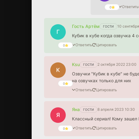
Ответить
0
Гость Артём
10 сентября
ГОСТИ
Г
Кубик в кубе когда озвучка 4 
Ответить
Цитировать
0
Ksu
2 октября 2022 23:00
ГОСТИ
K
Озвучки "Кубик в кубе" не буд
на озвучках только для них
0
Ответить
Цитировать
Яна
8 апреля 2023 10:30
ГОСТИ
Я
Ответить
Цитировать
0