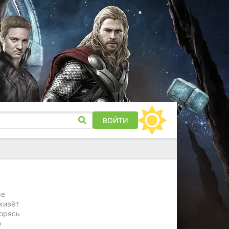
ВОЙТИ
ые
живёт
орясь
о