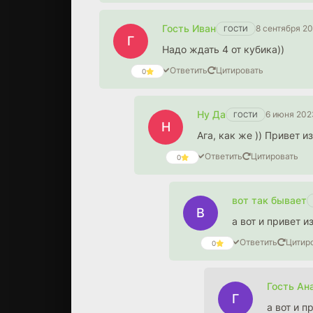
Гость Иван
8 сентября 20
ГОСТИ
Г
Надо ждать 4 от кубика))
Ответить
Цитировать
0
Ну Да
6 июня 202
ГОСТИ
Н
Ага, как же )) Привет из
Ответить
Цитировать
0
вот так бывает
В
а вот и привет и
Ответить
Цитир
0
Гость Ан
Г
а вот и п