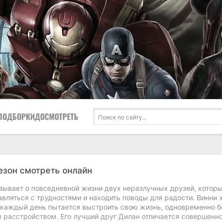
ПОДБОРКИ
ДОСМОТРЕТЬ
сезон смотреть онлайн
зывает о повседневной жизни двух неразлучных друзей, котор
авляться с трудностями и находить поводы для радости. Винни 
 каждый день пытается выстроить свою жизнь, одновременно б
 расстройством. Его лучший друг Дилан отличается совершенн