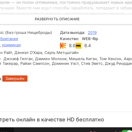
ером — он полон оптимизма, постоянно придумывает новые иде
лучшее. Вместе они ищут способы заработать, попадают в заба
араются наслаждаться жизнью, несмотря на многочисленные
крепкая дружба помогает героям преодолевать любые испытан
РАЗВЕРНУТЬ ОПИСАНИЕ
аваться в одиночестве.
sic (Без гроша Нищеброды)
Дата выхода:
2019
британия
Качество:
WEB-Rip
,
криминал
8.6
8.4
 Райт, Дэниэл О’Хара, Сауль Метцштайн
:
Джозеф Гилган, Дэмиен Молони, Мишель Кигэн, Том Хэнсон, Аар
т Такерар, Райан Сэмпсон, Доминик Уэст, Стив Эветс, Джуд Риорда
а:
Завершён
треть онлайн в качестве HD бесплатно