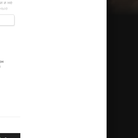
и и не
вные
ия и
он
н