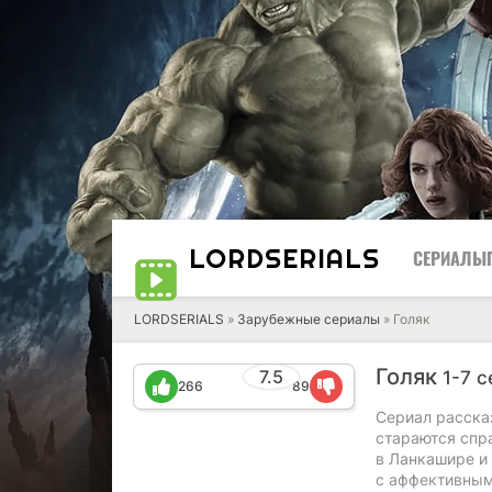
LORD
SERIALS
СЕРИАЛЫ
LORDSERIALS
»
Зарубежные сериалы
»
Голяк
Голяк
7.5
1-7 
266
89
Сериал расска
стараются спр
в Ланкашире и
с аффективным