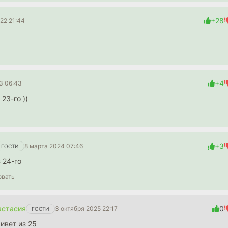
+28
22 21:44
+4
3 06:43
 23-го ))
+3
8 марта 2024 07:46
ГОСТИ
з 24-го
овать
астасия
0
3 октября 2025 22:17
ГОСТИ
ривет из 25