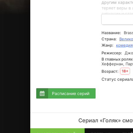
другим характ
теряет веры в 
ситуации и ст
проблемы. Их 
никогда не ост
Название:
Bras
Страна:
Велико
Жанр:
комедия
Режиссер:
Джон
В главных ролях
Хеффернан, Пар
Возраст:
18+
Статус сериал
Расписание серий
Сериал «Голяк» смо