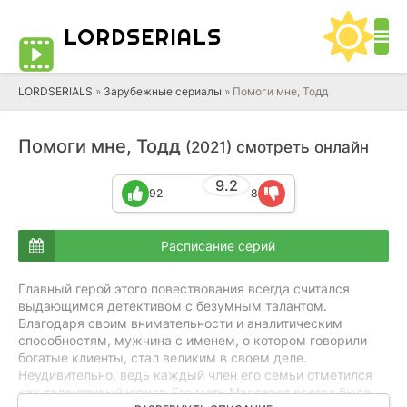
LORD
SERIALS
LORDSERIALS
»
Зарубежные сериалы
»
Помоги мне, Тодд
Помоги мне, Тодд
(2021) смотреть онлайн
9.2
92
8
Расписание серий
Главный герой этого повествования всегда считался
выдающимся детективом с безумным талантом.
Благодаря своим внимательности и аналитическим
способностям, мужчина с именем, о котором говорили
богатые клиенты, стал великим в своем деле.
Неудивительно, ведь каждый член его семьи отметился
как талантливый юрист. Его мать Маргарет всегда была