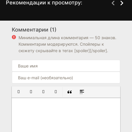
Рекомендации к просмотру:
Водила
Мои призрачные
1 сезон
1 сезон
клиенты
Комментарии (1)
8.0
7.3
Минимальная длина комментария — 50 знаков.
Комментарии модерируются. Спойлеры к
сюжету скрывайте в тегах [spoiler][/spoiler].
ПОЛУЖИРНЫЙ
КУРСИВ
ПОДЧЕРКНУТЫЙ
ЗАЧЕРКНУТЫЙ
ВСТАВКА ЦИТАТЫ
ВСТАВКА СПОЙЛЕРА