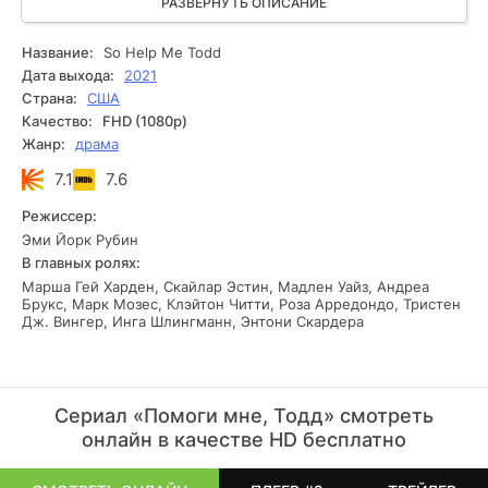
надежным наставником для Тодда, хотя казалась
РАЗВЕРНУТЬ ОПИСАНИЕ
жестким и властным человеком. Когда у нашего главного
героя возникли неприятности и он лишился лицензии,
Название:
So Help Me Todd
именно его мама предложила ему помощь, предложив
Дата выхода:
2021
должность в своей компании. Теперь нашему герою
Страна:
США
предстоит приспособиться к новым задачам, поскольку
Качество:
FHD (1080p)
клиенты обращаются с самыми непредсказуемыми
Жанр:
драма
проблемами. Разрешение семейных конфликтов - теперь
типичная задача для нашего главного героя. Однако, ему
7.1
7.6
придется справляться со своими собственными
тараканами в голове.
Режиссер:
Эми Йорк Рубин
В главных ролях:
Марша Гей Харден, Скайлар Эстин, Мадлен Уайз, Андреа
Брукс, Марк Мозес, Клэйтон Читти, Роза Арредондо, Тристен
Дж. Вингер, Инга Шлингманн, Энтони Скардера
Сериал «Помоги мне, Тодд» смотреть
онлайн в качестве HD бесплатно