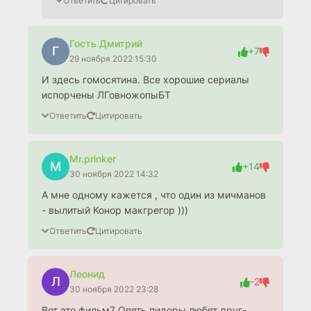
Ответить
Цитировать
Гость Дмитрий
Г
+7
29 ноября 2022 15:30
И здесь гомосятина. Все хорошие сериалы
испорчены ЛГовножопыБТ
Ответить
Цитировать
Mr.prinker
M
+14
30 ноября 2022 14:32
А мне одному кажется , что один из мичманов
- вылитый Конор макгрегор )))
Ответить
Цитировать
Леонид
Л
-2
30 ноября 2022 23:28
Вот это фильм7 Опять пидоры любят друг-