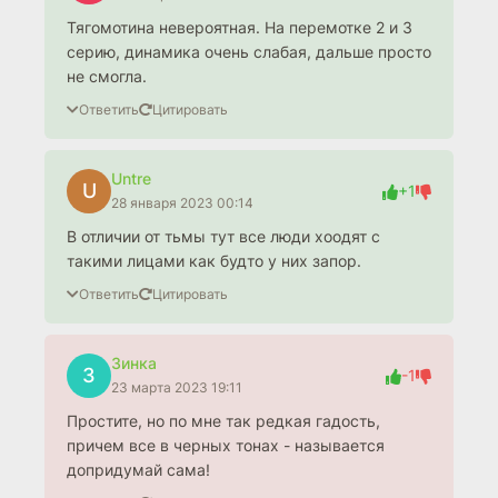
Тягомотина невероятная. На перемотке 2 и 3
серию, динамика очень слабая, дальше просто
не смогла.
Ответить
Цитировать
Untre
U
+1
28 января 2023 00:14
В отличии от тьмы тут все люди хоодят с
такими лицами как будто у них запор.
Ответить
Цитировать
Зинка
З
-1
23 марта 2023 19:11
Простите, но по мне так редкая гадость,
причем все в черных тонах - называется
допридумай сама!