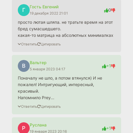
Гость Евгений
Г
0
19 декабря 2022 21:01
просто лютая шляпа. не тратьте время на этот
бред сумасшедшего.
какая-то матрица на абсолютных минималках
Ответить
Цитировать
Вальтер
В
+1
5 января 2023 04:17
Поначалу не шло, а потом втянулся) И не
пожалел! Интригующий, интересный,
красивый.
Напомнило Prey...
Ответить
Цитировать
Руслана
Р
+1
19 января 2023 20:16