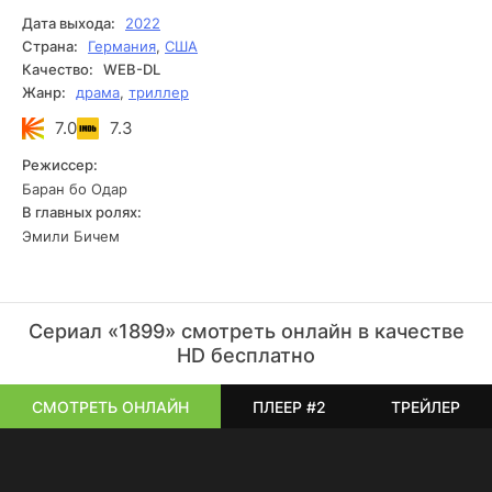
официально объявленное пропавшим без вести. С этого
Дата выхода:
2022
момента пассажиры рейса из Европы в Нью-Йорк
Страна:
Германия
,
США
окунаются в настоящий кошмар.
Качество:
WEB-DL
Жанр:
драма
,
триллер
7.0
7.3
Режиссер:
Баран бо Одар
В главных ролях:
Эмили Бичем
Сериал «1899» смотреть онлайн в качестве
HD бесплатно
СМОТРЕТЬ ОНЛАЙН
ПЛЕЕР #2
ТРЕЙЛЕР