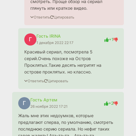
смотреть. Проще обзор на сериал
глянуть или краткое видео.
Ответить
Цитировать
Гость IRINA
Г
+1
1 декабря 2022 22:17
Красивый сериал, посмотрела 5
серий.Очень похоже на Остров
Проклятых.Такие десять негритят на
острове проклятых. но классно.
Ответить
Цитировать
Гость Артем
Г
+2
26 ноября 2022 17:21
Жаль мне этих недоумков, которые
предлагают сперва, по умолчанию, смотреть
последнюю серию сериала. Но нефиг таких
гадов жалеть! Ата-та-та... Ата-та-та...