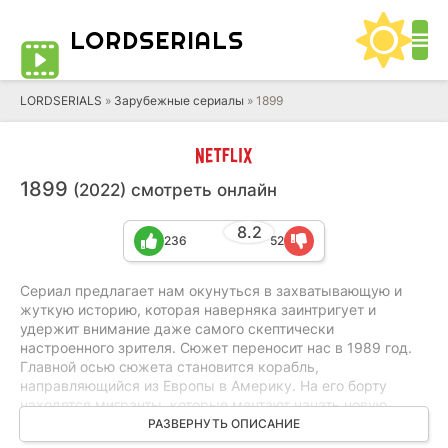
LORD
SERIALS
LORDSERIALS
»
Зарубежные сериалы
»
1899
1899
(2022) смотреть онлайн
8.2
236
52
Сериал предлагает нам окунуться в захватывающую и
жуткую историю, которая наверняка заинтригует и
удержит внимание даже самого скептически
настроенного зрителя. Сюжет переносит нас в 1989 год.
Главной осью сюжета становится корабль,
направляющийся из Европы в Америку. На его борту
находятся мигранты, которые мечтают начать новую
счастливую жизнь, но их мечты разбиваются о судьбу, так
РАЗВЕРНУТЬ ОПИСАНИЕ
как на пути главных героев возникает другое судно,