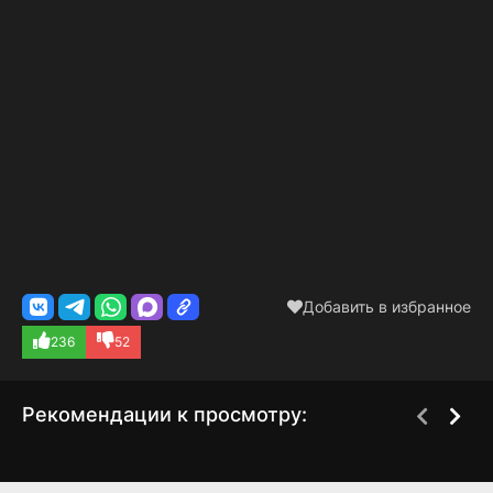
Добавить в избранное
236
52
Рекомендации к просмотру:
АТТАШЕ
Взрослеющее
1 сезон
1 сезон