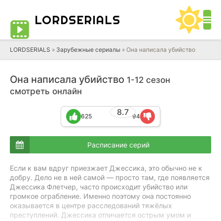
LORD
SERIALS
LORDSERIALS
»
Зарубежные сериалы
»
Она написала убийство
Она написала убийство
1-12 сезон
смотреть онлайн
8.7
625
94
Расписание серий
Если к вам вдруг приезжает Джессика, это обычно не к
добру. Дело не в ней самой — просто там, где появляется
Джессика Флетчер, часто происходит убийство или
громкое ограбление. Именно поэтому она постоянно
оказывается в центре расследований тяжёлых
преступлений. Джессика отличается острым умом и