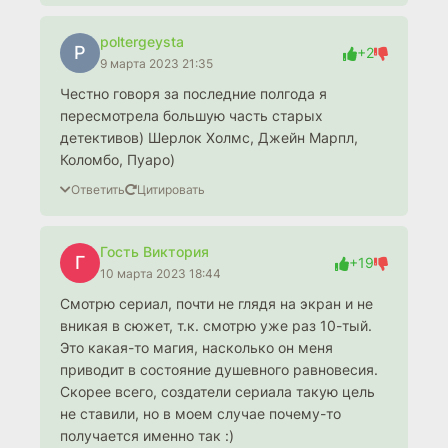
poltergeysta
P
+2
9 марта 2023 21:35
Честно говоря за последние полгода я
пересмотрела большую часть старых
детективов) Шерлок Холмс, Джейн Марпл,
Коломбо, Пуаро)
Ответить
Цитировать
Гость Виктория
Г
+19
10 марта 2023 18:44
Смотрю сериал, почти не глядя на экран и не
вникая в сюжет, т.к. смотрю уже раз 10-тый.
Это какая-то магия, насколько он меня
приводит в состояние душевного равновесия.
Скорее всего, создатели сериала такую цель
не ставили, но в моем случае почему-то
получается именно так :)