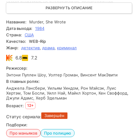
умеет внимательно анализировать происходящее,
рассуждая о мотивах преступника. Она уверена, что
РАЗВЕРНУТЬ ОПИСАНИЕ
преступник нередко возвращается на место
преступления, и использует это в своих расследованиях.
Название:
Murder, She Wrote
Помимо этого, Джессика пишет детективные романы,
Дата выхода:
1984
которые хорошо продаются и приносят ей доход. Но для
Страна:
США
неё главное — раскрыть дело. Она не боится новых
Качество:
WEB-Rip
расследований, а преступники нередко сами попадают в
Жанр:
детектив
,
драма
,
криминал
ловушки, которые она для них устраивает.
6.8
7.2
Режиссер:
Энтони Пуллен Шоу, Уолтер Громан, Винсент МакЭвити
В главных ролях:
Анджела Лэнсбери, Уильям Уиндом, Рон Мэйсэк, Луис
Хертэм, Том Босли, Уилл Най, Майкл Хортон, Кен Своффорд,
Джули Адамс, Херб Эдельман
Возраст:
12+
Завершён
Статус сериала:
Подборки:
Про маньяков
Про полицию