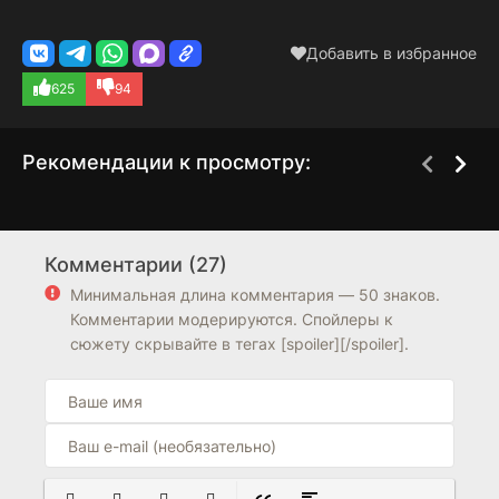
Добавить в избранное
625
94
Рекомендации к просмотру:
Перемирие
Касл
2 сезон
8 сезон
Комментарии (27)
6.7
7.6
8.1
8.1
Минимальная длина комментария — 50 знаков.
Комментарии модерируются. Спойлеры к
сюжету скрывайте в тегах [spoiler][/spoiler].
ПОЛУЖИРНЫЙ
КУРСИВ
ПОДЧЕРКНУТЫЙ
ЗАЧЕРКНУТЫЙ
ВСТАВКА ЦИТАТЫ
ВСТАВКА СПОЙЛЕРА