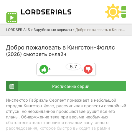
LORD
SERIALS
LORDSERIALS
»
Зарубежные сериалы
»
Добро пожаловать в Кингстон-Фоллс
Добро пожаловать в Кингстон-Фоллс
(2026) смотреть онлайн
5.7
4
3
Расписание серий
Инспектор Габриэль Серпент приезжает в небольшой
городок Кингстон-Фолс, рассчитывая провести спокойный
отпуск, но неожиданное происшествие рушит все его
планы. Обнаружение тела при весьма необычных
обстоятельствах становится началом запутанного
расследования, которое быстро выходит за рамки