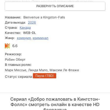
рядового дела. Пока местный полицейский участок
переживает непростые времена и пытается избежать
РАЗВЕРНУТЬ ОПИСАНИЕ
закрытия, Серпенту приходится разбираться в череде
странных событий, связанных с жителями городка. На его
Название:
Bienvenue a Kingston-Falls
пути встречаются эксцентричные персонажи, скрытые
Дата выхода:
2026
тайны и множество неожиданных поворотов. Сериал
Страна:
Канада
сочетает детективную интригу, элементы чёрного юмора
Качество:
WEB-DL
и атмосферу провинциального городка, где за внешним
Жанр:
комедия
,
криминал
спокойствием скрывается немало секретов.
6.6
Режиссер:
Робин Оберт
В главных ролях:
Марк Мессье, Линда Мало, Максим Ле Флаже
Пауза (TBD)
Статус сериала:
Сериал «Добро пожаловать в Кингстон-
Фоллс» смотреть онлайн в качестве HD
бесплатно